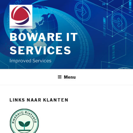
Skip
to
content
BOWARE IT
SERVICES
Improved Services
Menu
LINKS NAAR KLANTEN