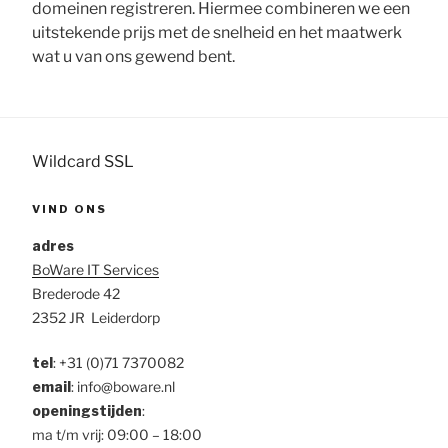
Rimedi naturali per le allergie. Medicinali per il mal di
domeinen registreren. Hiermee combineren we een
gola
uitstekende prijs met de snelheid en het maatwerk
https://calciomercato-milan.it/prezzo-antibiotici/
Trattamento della stitichezza a casa.
wat u van ons gewend bent.
Wildcard SSL
VIND ONS
adres
BoWare IT Services
Brederode 42
2352 JR Leiderdorp
tel
:
+31 (0)71 7370082
email
: info@boware.nl
openingstijden
:
ma t/m vrij: 09:00 – 18:00